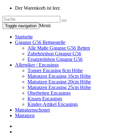
Der Warenkorb ist leer.
Menü
Toggle navigation
Startseite
Gigapur G56 Bettgestelle
Alle Maße Gigapur G56 Betten
Zubehörshop Gigapur G56
Ersatzteilshop Gigapur G56
Allergiker / Encasings
Topper Encasing 8cm Höhe
Matratzen Encasing 16cm Höhe
Matratzen Encasing 20cm Höhe
Matratzen Encasing 25cm Höhe
Oberbetten Encasings
Kissen Encasings
Kinder-Artikel Encasings
Matratzenschoner
Matratzen