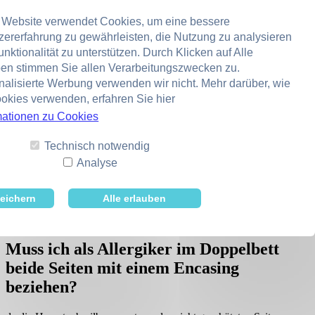
unter der normalen Bettwäsche?
 Website verwendet Cookies, um eine bessere
zererfahrung zu gewährleisten, die Nutzung zu analysieren
Im Neuzustand ist das EVOLON-Material noch sehr fest und kann
leichte Geräusche verursachen.
nktionalität zu unterstützen. Durch Klicken auf Alle
Deshalb sollten Sie das TAURO Encasing vor dem ersten Gebrauch
ben stimmen Sie allen Verarbeitungszwecken zu.
unbedingt bei 95°C waschen.
nalisierte Werbung verwenden wir nicht. Mehr darüber, wie
Durch die Wäsche wird das Material mit jeder Wäsche weicher,
okies verwenden, erfahren Sie hier
flauschiger und absolut geräuscharm und verbessert noch die
milbendichte Funktion.
mationen zu Cookies
Muss ich die TAURO Encasing bei der
Technisch notwendig
ersten Wäsche auch bei 95°C waschen?
Analyse
Da die Encasings nicht in einer sterilen Produktion hergestellt
eichern
Alle erlauben
werden, ist es gerade für Allergiker empfehlenswert auch die erste
Wäsche mit 95°C durchzuführen.
Muss ich als Allergiker im Doppelbett
beide Seiten mit einem Encasing
beziehen?