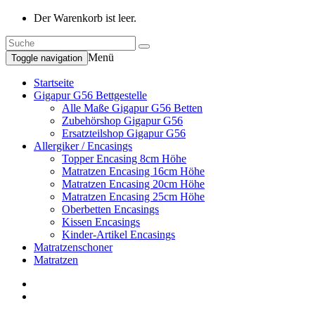
Der Warenkorb ist leer.
Menü
Toggle navigation
Startseite
Gigapur G56 Bettgestelle
Alle Maße Gigapur G56 Betten
Zubehörshop Gigapur G56
Ersatzteilshop Gigapur G56
Allergiker / Encasings
Topper Encasing 8cm Höhe
Matratzen Encasing 16cm Höhe
Matratzen Encasing 20cm Höhe
Matratzen Encasing 25cm Höhe
Oberbetten Encasings
Kissen Encasings
Kinder-Artikel Encasings
Matratzenschoner
Matratzen