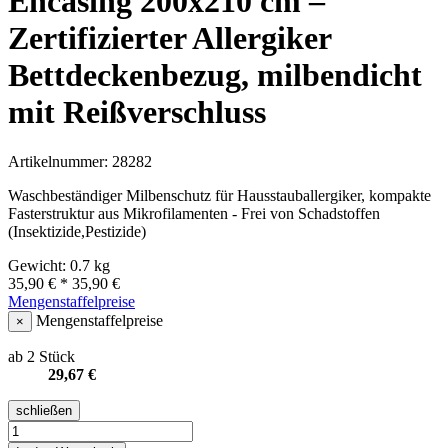
Encasing 200x210 cm –
Zertifizierter Allergiker
Bettdeckenbezug, milbendicht
mit Reißverschluss
Artikelnummer: 28282
Waschbeständiger Milbenschutz für Hausstauballergiker, kompakte
Fasterstruktur aus Mikrofilamenten - Frei von Schadstoffen
(Insektizide,Pestizide)
Gewicht: 0.7 kg
35,90 €
*
35,90 €
Mengenstaffelpreise
Mengenstaffelpreise
×
ab 2 Stück
29,67 €
schließen