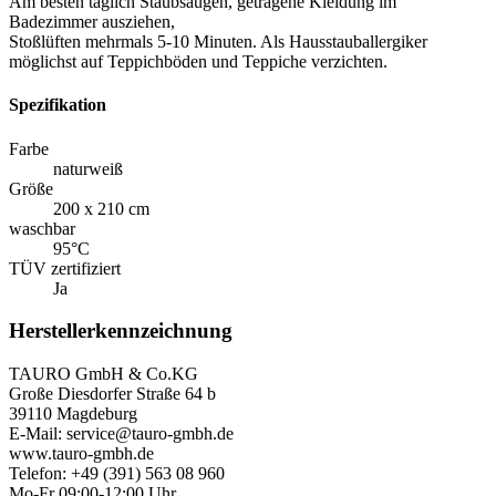
Am besten täglich Staubsaugen, getragene Kleidung im
Badezimmer ausziehen,
Stoßlüften mehrmals 5-10 Minuten. Als Hausstauballergiker
möglichst auf Teppichböden und Teppiche verzichten.
Spezifikation
Farbe
naturweiß
Größe
200 x 210 cm
waschbar
95°C
TÜV zertifiziert
Ja
Herstellerkennzeichnung
TAURO GmbH & Co.KG
Große Diesdorfer Straße 64 b
39110 Magdeburg
E-Mail: service@tauro-gmbh.de
www.tauro-gmbh.de
Telefon: +49 (391) 563 08 960
Mo-Fr 09:00-12:00 Uhr