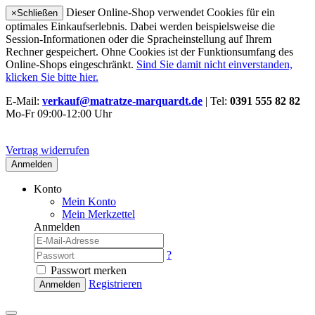
Dieser Online-Shop verwendet Cookies für ein
×
Schließen
optimales Einkaufserlebnis. Dabei werden beispielsweise die
Session-Informationen oder die Spracheinstellung auf Ihrem
Rechner gespeichert. Ohne Cookies ist der Funktionsumfang des
Online-Shops eingeschränkt.
Sind Sie damit nicht einverstanden,
klicken Sie bitte hier.
E-Mail:
verkauf@matratze-marquardt.de
| Tel:
0391 555 82 82
Mo-Fr 09:00-12:00 Uhr
Vertrag widerrufen
Anmelden
Konto
Mein Konto
Mein Merkzettel
Anmelden
?
Passwort merken
Registrieren
Anmelden