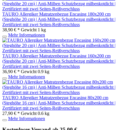
TAURO Allergiker Matratzenbezug Encasing 180x200 cm
(Steghöhe 20 cm) | Anti-Milben Schutzbezug milbenkotdicht |
Zertifiziert mit zwei Seiten-Reißverschluss
38,90 € *
Gewicht
1 kg
Mehr Informationen
TAURO Allergiker Matratzenbezug Encasing 160x200 cm
(Steghöhe 20 cm) | Anti-Milben Schutzbezug milbenkotdicht |
Zertifiziert mit zwei Seiten-Reißverschluss
36,90 € *
Gewicht
0.9 kg
Mehr Informationen
TAURO Allergiker Matratzenbezug Encasing 80x200 cm
(Steghöhe 16 cm) | Anti-Milben Schutzbezug milbenkotdicht |
Zertifiziert mit zwei Seiten-Reißverschluss
27,90 € *
Gewicht
0.6 kg
Mehr Informationen
Kostenloser Versand ab 25,00 €