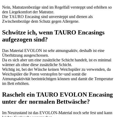
Nein, Matratzenbezüge sind im Regelfall versteppt und erhöhen so
den Liegekomfort der Matratze.
Die TAURO Encasing sind unversteppt und dienen als
Zwischenbezüge dem Schutz gegen Allergene.
Schwitze ich, wenn TAURO Encasings
aufgezogen sind?
Das Material EVOLON ist sehr atmungsaktiv, deshalb ist eine
Überhitzung ausgeschossen.
Da es sich aber um eine zusätzliche Schicht handelt, ist es minimal
wärmer als ohne diese zusätzliche Schicht.
Wichtig ist, bei der Wäsche keinen Weichspüler zu verwenden, da
Weichspüler die Poren verstopfen br>und somit die
Atmungsaktivität beeinträchtigen können und damit die Temperatur
im Bett erhöhen.
Raschelt ein TAURO EVOLON Encasing
unter der normalen Bettwäsche?
Im Neuzustand ist das EVOLON-Material noch sehr fest und kann