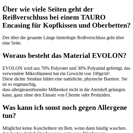
Über wie viele Seiten geht der
Reißverschluss bei einem TAURO
Encasing für Kopfkissen und Oberbetten?
Der über die gesamte Länge hinterlegte Reißverschluss geht über
eine Seite.
Woraus besteht das Material EVOLON?
EVOLON wird aus 70% Polyester und 30% Polyamid gefertigt, das
verwendete Mikrofilament hat ein Gewicht von 100gr/m².
Diese dichte Struktur bildet eine natürliche, physische Barriere. Sie
ist so engmaschig,
dass allergieauslösender Milbenkot nicht in die Atemluft gelangen
kann, ganz ohne den Einsatz von Chemie oder Pestiziden.
Was kann ich sonst noch gegen Allergene
tun?
Möglichst keine Kuscheltiere im Bett, wenn dann häufig waschen.