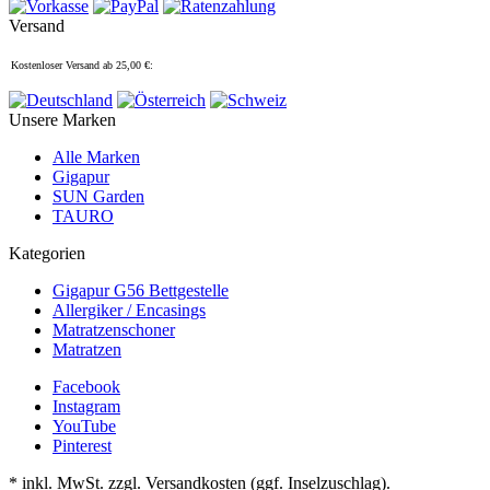
Versand
Kostenloser Versand ab 25,00 €:
Unsere Marken
Alle Marken
Gigapur
SUN Garden
TAURO
Kategorien
Gigapur G56 Bettgestelle
Allergiker / Encasings
Matratzenschoner
Matratzen
Facebook
Instagram
YouTube
Pinterest
*
inkl. MwSt. zzgl. Versandkosten (ggf. Inselzuschlag).