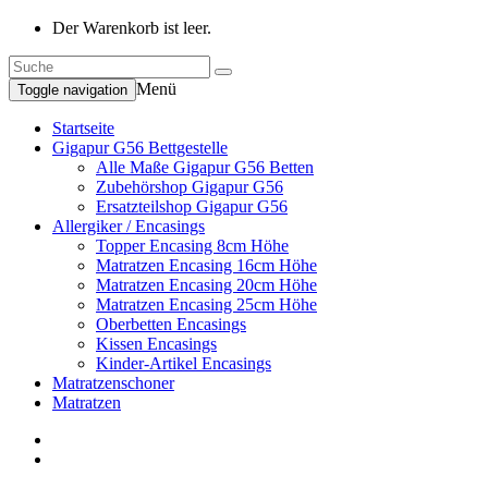
Der Warenkorb ist leer.
Menü
Toggle navigation
Startseite
Gigapur G56 Bettgestelle
Alle Maße Gigapur G56 Betten
Zubehörshop Gigapur G56
Ersatzteilshop Gigapur G56
Allergiker / Encasings
Topper Encasing 8cm Höhe
Matratzen Encasing 16cm Höhe
Matratzen Encasing 20cm Höhe
Matratzen Encasing 25cm Höhe
Oberbetten Encasings
Kissen Encasings
Kinder-Artikel Encasings
Matratzenschoner
Matratzen