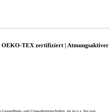
| OEKO-TEX zertifiziert | Atmungsaktiver
 Gesundheits- und Umwelteigenschaften, sie ist u.a. frei von