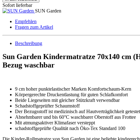
Sofort lieferbar
SUN Garden
Empfehlen
Fragen zum Artikel
Beschreibung
Sun Garden Kindermatratze 70x140 cm (Hö
Bezug waschbar
9 cm hoher punktelastischer Marken Komfortschaum-Kern
Körpergerechte Druckentlastung für guten Schlafkomfort
Beide Liegeseiten mit gleicher Stützkraft verwendbar
Schadstoffgeprüfter Schaumstoff
Der Bezugsstoff ist medizinisch auf Hautverträglichkeit geteste
Abnehmbarer und bis 60°C waschbarer Oberstoff aus Frottee
Mit atmungsaktiver Klimafaser versteppt
schadstoffgeprüfte Qualität nach Öko-Tex Standard 100
Die Kinder-Rollmatratze von Sun Garden ist eine beliebte kindgerech