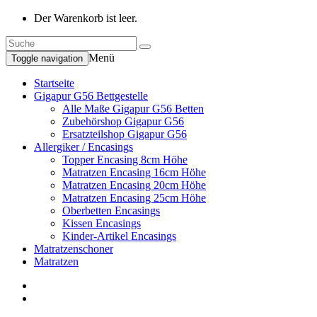
Der Warenkorb ist leer.
Menü
Toggle navigation
Startseite
Gigapur G56 Bettgestelle
Alle Maße Gigapur G56 Betten
Zubehörshop Gigapur G56
Ersatzteilshop Gigapur G56
Allergiker / Encasings
Topper Encasing 8cm Höhe
Matratzen Encasing 16cm Höhe
Matratzen Encasing 20cm Höhe
Matratzen Encasing 25cm Höhe
Oberbetten Encasings
Kissen Encasings
Kinder-Artikel Encasings
Matratzenschoner
Matratzen