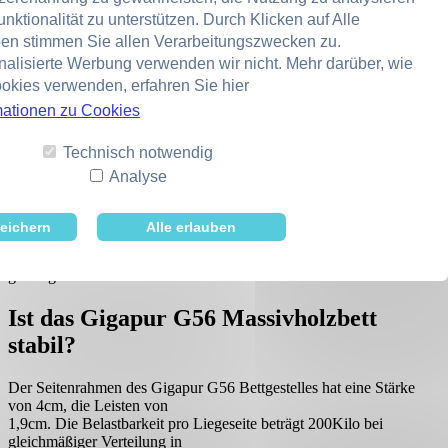
Gigapur G56 Bettgestell?
nktionalität zu unterstützen. Durch Klicken auf Alle
ben stimmen Sie allen Verarbeitungszwecken zu.
Durch den Abstand von ca.2,5cm zwischen den Leisten des
nalisierte Werbung verwenden wir nicht. Mehr darüber, wie
Gigapur G56 Bettgestelles,
okies verwenden, erfahren Sie hier
können Sie jede Art von Matratzen verwenden. Egal ob Federkern,
Taschenfederkern,
mationen zu Cookies
Komfortschaum, Kaltschaum, Gelschaum oder Latex, alles ist
möglich.
Technisch notwendig
Analyse
Aus welchem Material wird das Gigapur
G56 Massivholzbett gefertigt?
eichern
Alle erlauben
Das Gigapur G56 wird komplett aus massiver, europäischer Kiefer
gefertigt. Das Holz ist naturbelassen.
Ist das Gigapur G56 Massivholzbett
stabil?
Der Seitenrahmen des Gigapur G56 Bettgestelles hat eine Stärke
von 4cm, die Leisten von
1,9cm. Die Belastbarkeit pro Liegeseite beträgt 200Kilo bei
gleichmäßiger Verteilung in