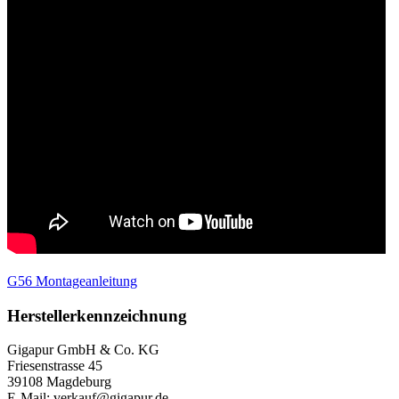
G56 Montageanleitung
Herstellerkennzeichnung
Gigapur GmbH & Co. KG
Friesenstrasse 45
39108 Magdeburg
E-Mail: verkauf@gigapur.de