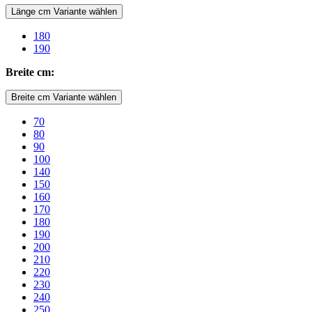
Länge cm Variante wählen
180
190
Breite cm:
Breite cm Variante wählen
70
80
90
100
140
150
160
170
180
190
200
210
220
230
240
250