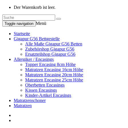
Der Warenkorb ist leer.
Menü
Toggle navigation
Startseite
Gigapur G56 Bettgestelle
Alle Maße Gigapur G56 Betten
Zubehörshop Gigapur G56
Ersatzteilshop Gigapur G56
Allergiker / Encasings
Topper Encasing 8cm Höhe
Matratzen Encasing 16cm Höhe
Matratzen Encasing 20cm Höhe
Matratzen Encasing 25cm Höhe
Oberbetten Encasings
Kissen Encasings
Kinder-Artikel Encasings
Matratzenschoner
Matratzen