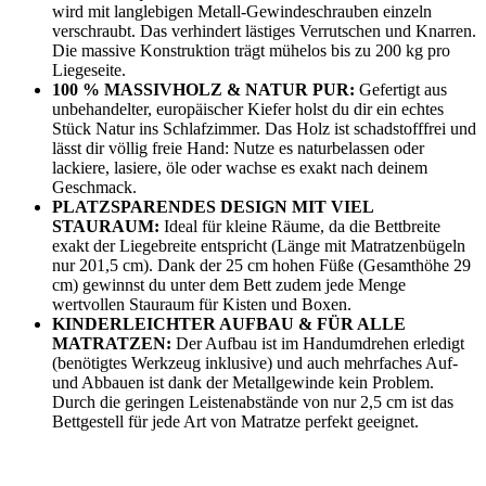
wird mit langlebigen Metall-Gewindeschrauben einzeln
verschraubt. Das verhindert lästiges Verrutschen und Knarren.
Die massive Konstruktion trägt mühelos bis zu 200 kg pro
Liegeseite.
100 % MASSIVHOLZ & NATUR PUR:
Gefertigt aus
unbehandelter, europäischer Kiefer holst du dir ein echtes
Stück Natur ins Schlafzimmer. Das Holz ist schadstofffrei und
lässt dir völlig freie Hand: Nutze es naturbelassen oder
lackiere, lasiere, öle oder wachse es exakt nach deinem
Geschmack.
PLATZSPARENDES DESIGN MIT VIEL
STAURAUM:
Ideal für kleine Räume, da die Bettbreite
exakt der Liegebreite entspricht (Länge mit Matratzenbügeln
nur 201,5 cm). Dank der 25 cm hohen Füße (Gesamthöhe 29
cm) gewinnst du unter dem Bett zudem jede Menge
wertvollen Stauraum für Kisten und Boxen.
KINDERLEICHTER AUFBAU & FÜR ALLE
MATRATZEN:
Der Aufbau ist im Handumdrehen erledigt
(benötigtes Werkzeug inklusive) und auch mehrfaches Auf-
und Abbauen ist dank der Metallgewinde kein Problem.
Durch die geringen Leistenabstände von nur 2,5 cm ist das
Bettgestell für jede Art von Matratze perfekt geeignet.