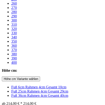
260
270
280
290
300
310
320
330
340
350
360
370
380
390
400
Höhe cm:
Höhe cm Variante wählen
Fuß 6cm Rahmen 4cm Gesamt 10cm
Fuß 25cm Rahmen 4cm Gesamt 29cm
Fuß 36cm Rahmen 4cm Gesamt 40cm
ab
214,00 €
*
214,00 €