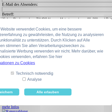
E-Mail des Absenders:
Betreff:
Nachricht:
 Website verwendet Cookies, um eine bessere
zererfahrung zu gewährleisten, die Nutzung zu analysieren
nktionalität zu unterstützen. Durch Klicken auf Alle
ben stimmen Sie allen Verarbeitungszwecken zu.
nalisierte Werbung verwenden wir nicht. Mehr darüber, wie
okies verwenden, erfahren Sie hier
mationen zu Cookies
Bitte alle fett beschrifteten Pflichtfelder ausfüllen.
Technisch notwendig
Abschicken
Analyse
Kostenloser Versand ab 25,00 €
eichern
Alle erlauben
Gültig für Deutschland Festland.
NEU:
Jetzt auch
Österreich und Schweiz
mehr Infos