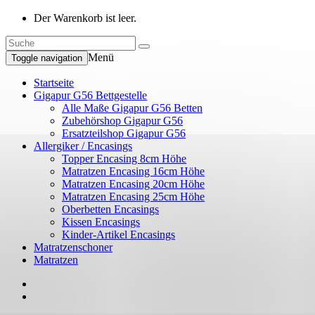
Der Warenkorb ist leer.
Menü
Toggle navigation
Startseite
Gigapur G56 Bettgestelle
Alle Maße Gigapur G56 Betten
Zubehörshop Gigapur G56
Ersatzteilshop Gigapur G56
Allergiker / Encasings
Topper Encasing 8cm Höhe
Matratzen Encasing 16cm Höhe
Matratzen Encasing 20cm Höhe
Matratzen Encasing 25cm Höhe
Oberbetten Encasings
Kissen Encasings
Kinder-Artikel Encasings
Matratzenschoner
Matratzen