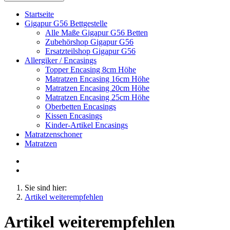
Startseite
Gigapur G56 Bettgestelle
Alle Maße Gigapur G56 Betten
Zubehörshop Gigapur G56
Ersatzteilshop Gigapur G56
Allergiker / Encasings
Topper Encasing 8cm Höhe
Matratzen Encasing 16cm Höhe
Matratzen Encasing 20cm Höhe
Matratzen Encasing 25cm Höhe
Oberbetten Encasings
Kissen Encasings
Kinder-Artikel Encasings
Matratzenschoner
Matratzen
Sie sind hier:
Artikel weiterempfehlen
Artikel weiterempfehlen