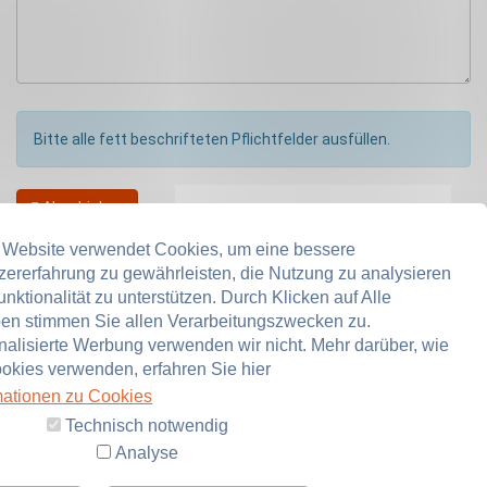
Bitte alle fett beschrifteten Pflichtfelder ausfüllen.
Abschicken
 Website verwendet Cookies, um eine bessere
zererfahrung zu gewährleisten, die Nutzung zu analysieren
Kostenloser Versand ab 25,00 €
nktionalität zu unterstützen. Durch Klicken auf Alle
ben stimmen Sie allen Verarbeitungszwecken zu.
Gültig für Deutschland Festland.
nalisierte Werbung verwenden wir nicht. Mehr darüber, wie
NEU:
Jetzt auch
okies verwenden, erfahren Sie hier
Österreich und Schweiz
mationen zu Cookies
mehr Infos
Technisch notwendig
Analyse